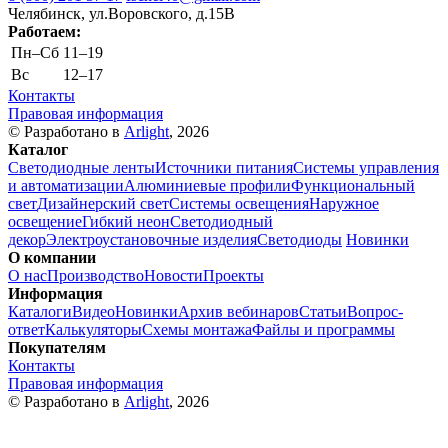
Челябинск, ул.Воровского, д.15В
Работаем:
Пн–Cб
11–19
Вс
12–17
Контакты
Правовая информация
© Разработано в
Arlight
, 2026
Каталог
Светодиодные ленты
Источники питания
Системы управления
и автоматизации
Алюминиевые профили
Функциональный
свет
Дизайнерский свет
Системы освещения
Наружное
освещение
Гибкий неон
Светодиодный
декор
Электроустановочные изделия
Светодиоды
Новинки
О компании
О нас
Производство
Новости
Проекты
Информация
Каталоги
Видео
Новинки
Архив вебинаров
Статьи
Вопрос-
ответ
Калькуляторы
Схемы монтажа
Файлы и программы
Покупателям
Контакты
Правовая информация
© Разработано в
Arlight
, 2026