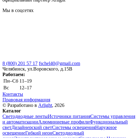
Мы в соцсетях
8 (800) 201 57 17
fschel40@gmail.com
Челябинск, ул.Воровского, д.15В
Работаем:
Пн–Cб
11–19
Вс
12–17
Контакты
Правовая информация
© Разработано в
Arlight
, 2026
Каталог
Светодиодные ленты
Источники питания
Системы управления
и автоматизации
Алюминиевые профили
Функциональный
свет
Дизайнерский свет
Системы освещения
Наружное
освещение
Гибкий неон
Светодиодный