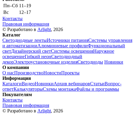
Пн–Cб
11–19
Вс
12–17
Контакты
Правовая информация
© Разработано в
Arlight
, 2026
Каталог
Светодиодные ленты
Источники питания
Системы управления
и автоматизации
Алюминиевые профили
Функциональный
свет
Дизайнерский свет
Системы освещения
Наружное
освещение
Гибкий неон
Светодиодный
декор
Электроустановочные изделия
Светодиоды
Новинки
О компании
О нас
Производство
Новости
Проекты
Информация
Каталоги
Видео
Новинки
Архив вебинаров
Статьи
Вопрос-
ответ
Калькуляторы
Схемы монтажа
Файлы и программы
Покупателям
Контакты
Правовая информация
© Разработано в
Arlight
, 2026