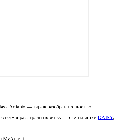
як Arlight» — тираж разобран полностью;
ро свет» и разыграли новинку — светильники
DAISY
;
 MyArlight.