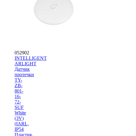
052902
INTELLIGENT
ARLIGHT
Датчик
протечки
TY-
ZB-
801-
16-
72-
SUF
White
(3V)
(IARL,
IP54
Пластик,