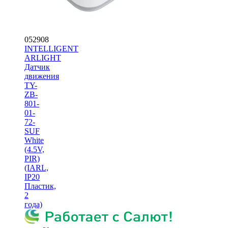
052908
INTELLIGENT
ARLIGHT
Датчик
движения
TY-
ZB-
801-
01-
72-
SUF
White
(4.5V,
PIR)
(IARL,
IP20
Пластик,
2
года)