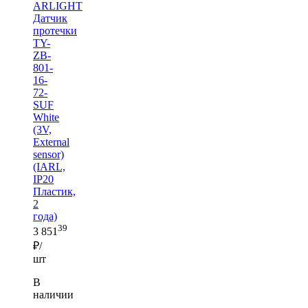
ARLIGHT
Датчик
протечки
TY-
ZB-
801-
16-
72-
SUF
White
(3V,
External
sensor)
(IARL,
IP20
Пластик,
2
года)
39
3 851
₽/
шт
В
наличии