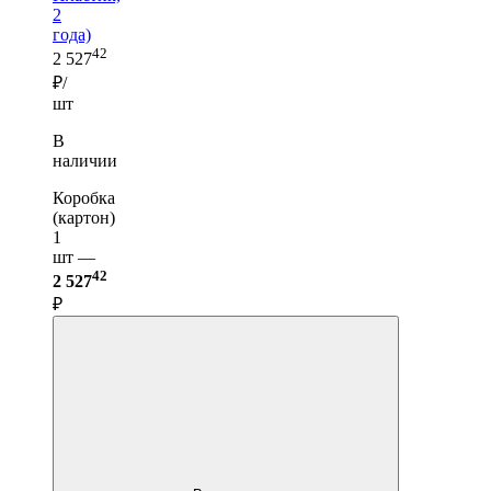
2
года)
42
2 527
₽/
шт
В
наличии
Коробка
(картон)
1
шт —
42
2 527
₽