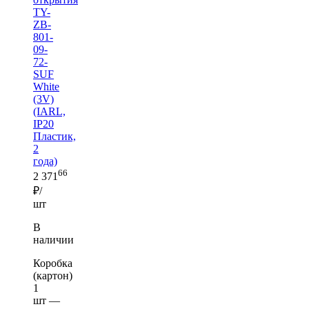
TY-
ZB-
801-
09-
72-
SUF
White
(3V)
(IARL,
IP20
Пластик,
2
года)
66
2 371
₽/
шт
В
наличии
Коробка
(картон)
1
шт —