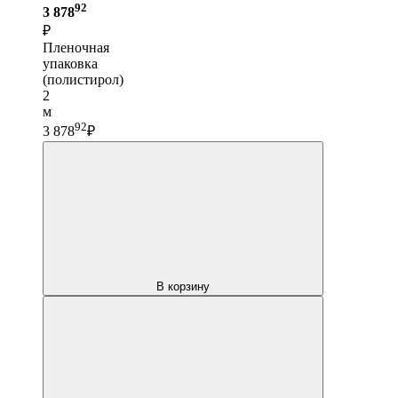
92
3 878
₽
Пленочная
упаковка
(полистирол)
2
м
92
3 878
₽
В корзину