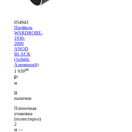
054943
Профиль
WARDROBE-
1930-
2000
ANOD
BLACK
(Arlight,
Алюминий)
46
1 939
₽/
м
В
наличии
Пленочная
упаковка
(полистирол)
2
м —