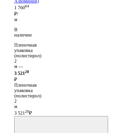
Алюминий)
64
1 760
₽/
м
В
наличии
Пленочная
упаковка
(полистирол)
2
м —
28
3 521
₽
Пленочная
упаковка
(полистирол)
2
м
28
3 521
₽