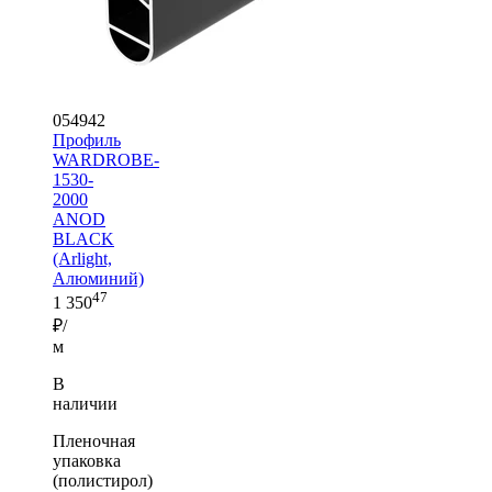
054942
Профиль
WARDROBE-
1530-
2000
ANOD
BLACK
(Arlight,
Алюминий)
47
1 350
₽/
м
В
наличии
Пленочная
упаковка
(полистирол)