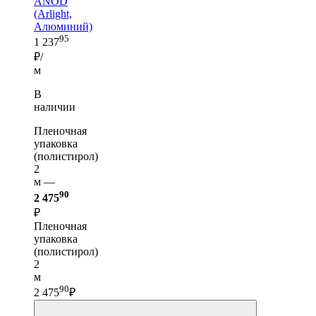
ANOD
(Arlight,
Алюминий)
95
1 237
₽/
м
В
наличии
Пленочная
упаковка
(полистирол)
2
м —
90
2 475
₽
Пленочная
упаковка
(полистирол)
2
м
90
2 475
₽