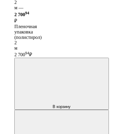
2
м —
94
2 700
₽
Пленочная
упаковка
(полистирол)
2
м
94
2 700
₽
В корзину