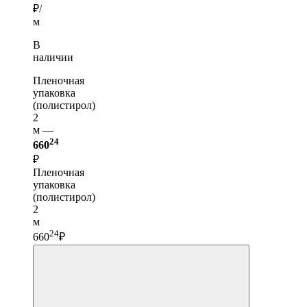
₽/
м
В
наличии
Пленочная
упаковка
(полистирол)
2
м —
24
660
₽
Пленочная
упаковка
(полистирол)
2
м
24
660
₽