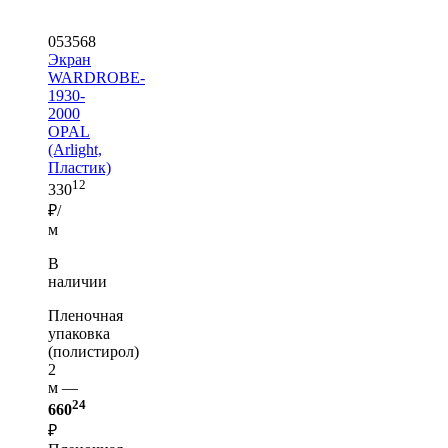
053568
Экран
WARDROBE-
1930-
2000
OPAL
(Arlight,
Пластик)
12
330
₽/
м
В
наличии
Пленочная
упаковка
(полистирол)
2
м —
24
660
₽