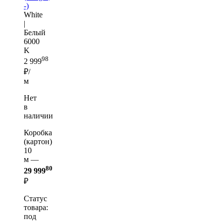
-)
White
|
Белый
6000
K
98
2 999
₽/
м
Нет
в
наличии
Коробка
(картон)
10
м —
80
29 999
₽
Статус
товара:
под