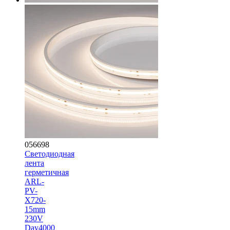
056698
Светодиодная
лента
герметичная
ARL-
PV-
X720-
15mm
230V
Day4000