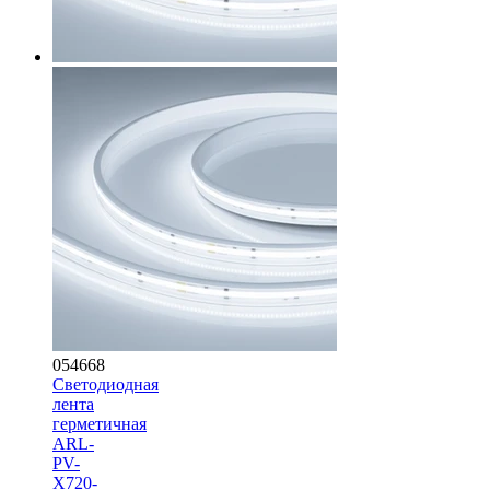
054668
Светодиодная
лента
герметичная
ARL-
PV-
X720-