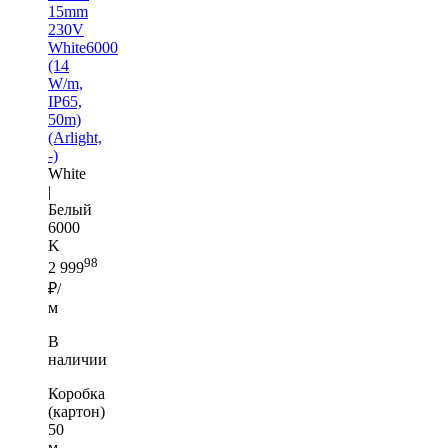
15mm
230V
White6000
(14
W/m,
IP65,
50m)
(Arlight,
-)
White
|
Белый
6000
K
98
2 999
₽/
м
В
наличии
Коробка
(картон)
50
м —