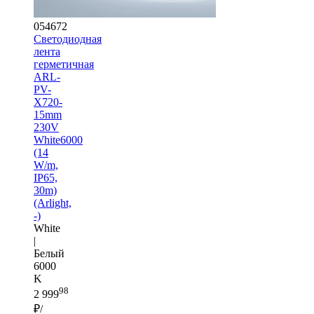
054672
Светодиодная
лента
герметичная
ARL-
PV-
X720-
15mm
230V
White6000
(14
W/m,
IP65,
30m)
(Arlight,
-)
White
|
Белый
6000
K
98
2 999
₽/