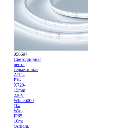
056697
Светодиодная
лента
герметичная
ARL-
PV-
X720-
15mm
230V
White6000
(14
W/m,
IP65,
10m)
(Arlight,