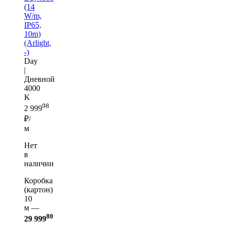
(14
W/m,
IP65,
10m)
(Arlight,
-)
Day
|
Дневной
4000
K
98
2 999
₽/
м
Нет
в
наличии
Коробка
(картон)
10
м —
80
29 999