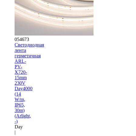
054673
Светодиодная
лента
герметичная
ARL-
PV-
X720-
15mm
230V
Day4000
(14
W/m,
IP65,
30m)
(Arlight,
-)
Day
|