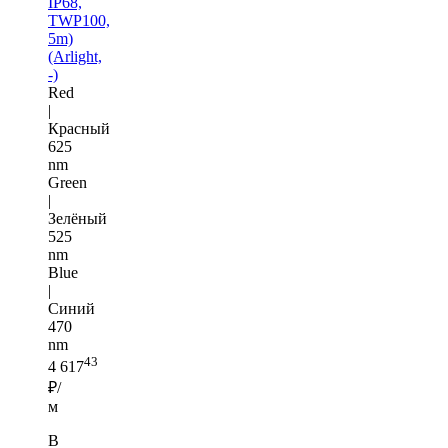
IP68,
TWP100,
5m)
(Arlight,
-)
Red
|
Красный
625
nm
Green
|
Зелёный
525
nm
Blue
|
Синий
470
nm
43
4 617
₽/
м
В