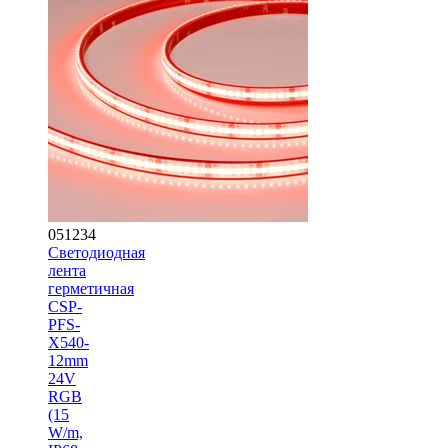
051234
Светодиодная
лента
герметичная
CSP-
PFS-
X540-
12mm
24V
RGB
(15
W/m,