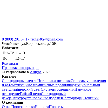
8 (800) 201 57 17
fschel40@gmail.com
Челябинск, ул.Воровского, д.15В
Работаем:
Пн–Cб
11–19
Вс
12–17
Контакты
Правовая информация
© Разработано в
Arlight
, 2026
Каталог
Светодиодные ленты
Источники питания
Системы управления
и автоматизации
Алюминиевые профили
Функциональный
свет
Дизайнерский свет
Системы освещения
Наружное
освещение
Гибкий неон
Светодиодный
декор
Электроустановочные изделия
Светодиоды
Новинки
О компании
О нас
Производство
Новости
Проекты