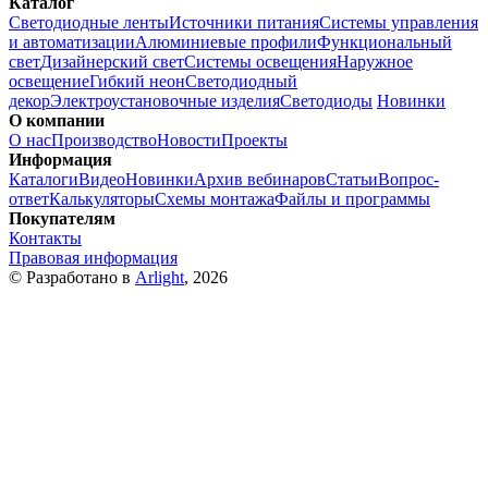
Каталог
Светодиодные ленты
Источники питания
Системы управления
и автоматизации
Алюминиевые профили
Функциональный
свет
Дизайнерский свет
Системы освещения
Наружное
освещение
Гибкий неон
Светодиодный
декор
Электроустановочные изделия
Светодиоды
Новинки
О компании
О нас
Производство
Новости
Проекты
Информация
Каталоги
Видео
Новинки
Архив вебинаров
Статьи
Вопрос-
ответ
Калькуляторы
Схемы монтажа
Файлы и программы
Покупателям
Контакты
Правовая информация
© Разработано в
Arlight
, 2026