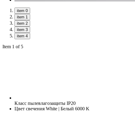
item 0
item 1
item 2
item 3
item 4
Item 1 of 5
Класс пылевлагозащиты
IP20
Цвет свечения
White | Белый 6000 K