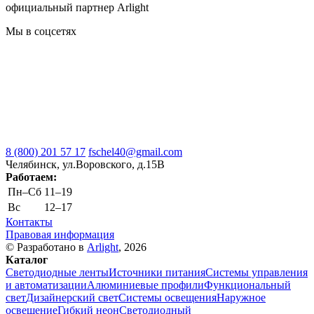
официальный партнер Arlight
Мы в соцсетях
8 (800) 201 57 17
fschel40@gmail.com
Челябинск, ул.Воровского, д.15В
Работаем:
Пн–Cб
11–19
Вс
12–17
Контакты
Правовая информация
© Разработано в
Arlight
, 2026
Каталог
Светодиодные ленты
Источники питания
Системы управления
и автоматизации
Алюминиевые профили
Функциональный
свет
Дизайнерский свет
Системы освещения
Наружное
освещение
Гибкий неон
Светодиодный