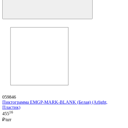
059846
Пиктограмма EMGP-MARK-BLANK (Белая) (Arlight,
Пластик)
16
455
₽/шт