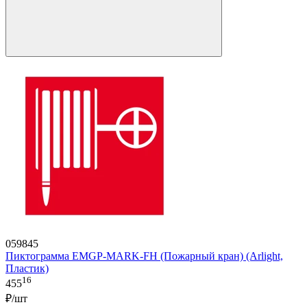
059845
Пиктограмма EMGP-MARK-FH (Пожарный кран) (Arlight,
Пластик)
16
455
₽/шт