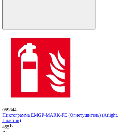
059844
Пиктограмма EMGP-MARK-FE (Огнетушитель) (Arlight,
Пластик)
16
455