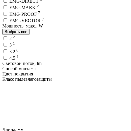
EMG-DIRECT
21
EMG-MARK
7
EMG-PROOF
7
EMG-VECTOR
Мощность, макс., W
Выбрать все
2
2
1
3
6
3.2
4
4.5
Световой поток, lm
Способ монтажа
Цвет покрытия
Класс пылевлагозащиты
Длина, мм