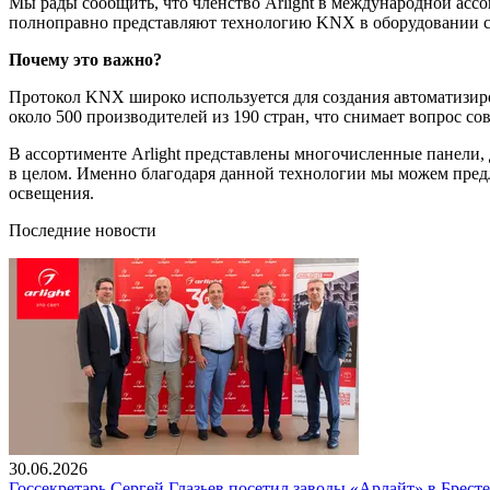
Мы рады сообщить, что членство Arlight в международной ас
полноправно представляют технологию KNX в оборудовании с
Почему это важно?
Протокол KNX широко используется для создания автоматизир
около 500 производителей из 190 стран, что снимает вопрос с
В ассортименте Arlight представлены многочисленные панели
в целом. Именно благодаря данной технологии мы можем предл
освещения.
Последние новости
30.06.2026
Госсекретарь Сергей Глазьев посетил заводы «Арлайт» в Брест