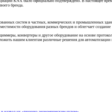
социации KNX было официально подтверждено. В настоящее время
воего бренда.
ованных систем в частных, коммерческих и промышленных здан
овместимости оборудования разных брендов и облегчает создание
, диммеры, конвертеры и другое оборудование на основе прото
ожить нашим клиентам различные решения для автоматизации пр
е и назвал их «технико-экономическим чудом»