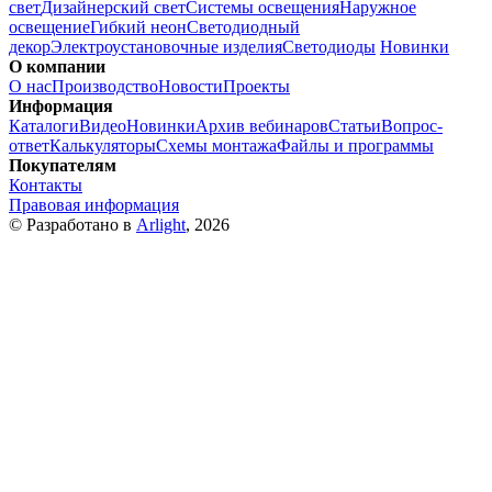
свет
Дизайнерский свет
Системы освещения
Наружное
освещение
Гибкий неон
Светодиодный
декор
Электроустановочные изделия
Светодиоды
Новинки
О компании
О нас
Производство
Новости
Проекты
Информация
Каталоги
Видео
Новинки
Архив вебинаров
Статьи
Вопрос-
ответ
Калькуляторы
Схемы монтажа
Файлы и программы
Покупателям
Контакты
Правовая информация
© Разработано в
Arlight
, 2026