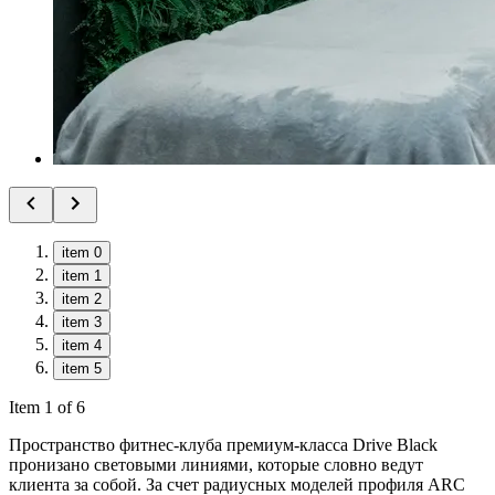
item 0
item 1
item 2
item 3
item 4
item 5
Item 1 of 6
Пространство фитнес-клуба премиум-класса Drive Black
пронизано световыми линиями, которые словно ведут
клиента за собой. За счет радиусных моделей профиля ARC