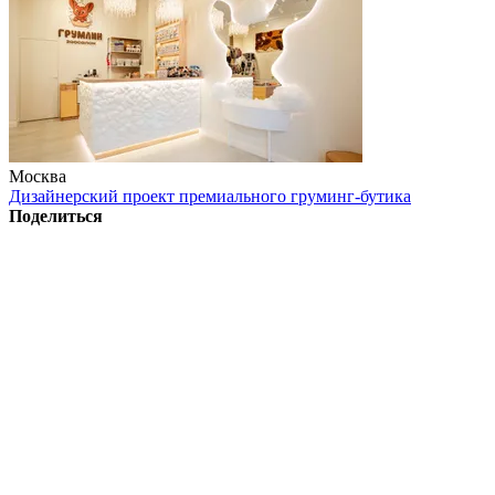
Москва
Дизайнерский проект премиального груминг-бутика
Поделиться