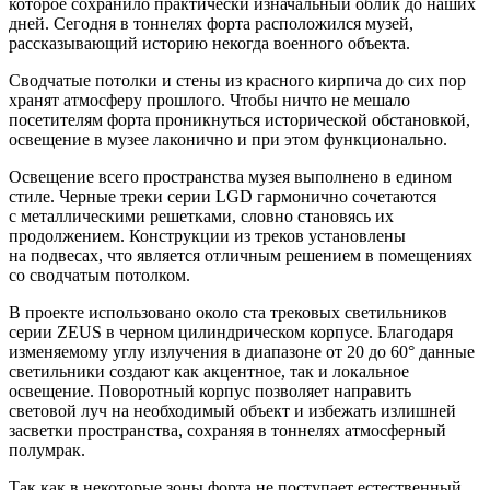
которое сохранило практически изначальный облик до наших
дней. Сегодня в тоннелях форта расположился музей,
рассказывающий историю некогда военного объекта.
Сводчатые потолки и стены из красного кирпича до сих пор
хранят атмосферу прошлого. Чтобы ничто не мешало
посетителям форта проникнуться исторической обстановкой,
освещение в музее лаконично и при этом функционально.
Освещение всего пространства музея выполнено в едином
стиле. Черные треки серии LGD гармонично сочетаются
с металлическими решетками, словно становясь их
продолжением. Конструкции из треков установлены
на подвесах, что является отличным решением в помещениях
со сводчатым потолком.
В проекте использовано около ста трековых светильников
серии ZEUS в черном цилиндрическом корпусе. Благодаря
изменяемому углу излучения в диапазоне от 20 до 60° данные
светильники создают как акцентное, так и локальное
освещение. Поворотный корпус позволяет направить
световой луч на необходимый объект и избежать излишней
засветки пространства, сохраняя в тоннелях атмосферный
полумрак.
Так как в некоторые зоны форта не поступает естественный