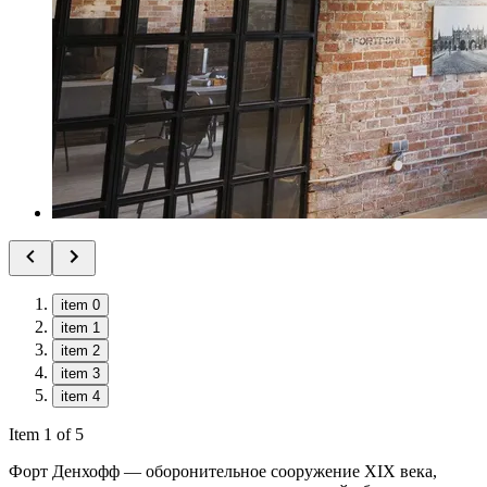
item 0
item 1
item 2
item 3
item 4
Item 1 of 5
Форт Денхофф — оборонительное сооружение XIX века,