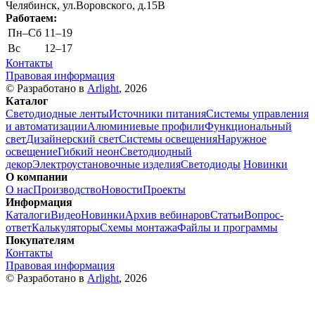
Челябинск, ул.Воровского, д.15В
Работаем:
Пн–Cб
11–19
Вс
12–17
Контакты
Правовая информация
© Разработано в
Arlight
, 2026
Каталог
Светодиодные ленты
Источники питания
Системы управления
и автоматизации
Алюминиевые профили
Функциональный
свет
Дизайнерский свет
Системы освещения
Наружное
освещение
Гибкий неон
Светодиодный
декор
Электроустановочные изделия
Светодиоды
Новинки
О компании
О нас
Производство
Новости
Проекты
Информация
Каталоги
Видео
Новинки
Архив вебинаров
Статьи
Вопрос-
ответ
Калькуляторы
Схемы монтажа
Файлы и программы
Покупателям
Контакты
Правовая информация
© Разработано в
Arlight
, 2026