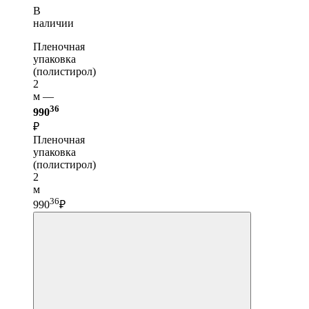
В
наличии
Пленочная
упаковка
(полистирол)
2
м —
36
990
₽
Пленочная
упаковка
(полистирол)
2
м
36
990
₽