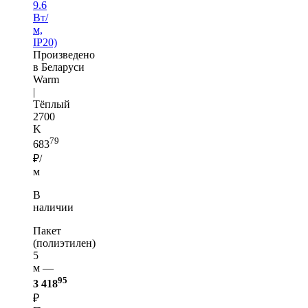
9.6
Вт/
м,
IP20)
Произведено
в Беларуси
Warm
|
Тёплый
2700
K
79
683
₽/
м
В
наличии
Пакет
(полиэтилен)
5
м —
95
3 418
₽