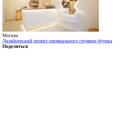
Москва
Дизайнерский проект премиального груминг-бутика
Поделиться