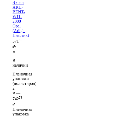
Экран
ARH-
BENT-
W11-
2000
Opal
(Arlight,
Пластик)
39
371
₽/
м
В
наличии
Пленочная
упаковка
(полистирол)
2
м —
78
742
₽
Пленочная
упаковка