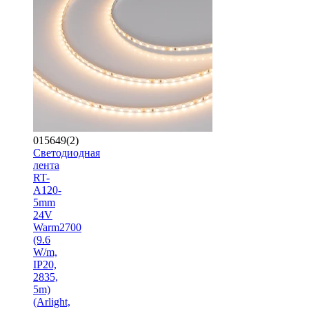
015649(2)
Светодиодная
лента
RT-
A120-
5mm
24V
Warm2700
(9.6
W/m,
IP20,
2835,
5m)
(Arlight,