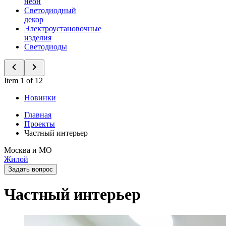
неон
Светодиодный
декор
Электроустановочные
изделия
Светодиоды
Item 1 of 12
Новинки
Главная
Проекты
Частный интерьер
Москва и МО
Жилой
Задать вопрос
Частный интерьер