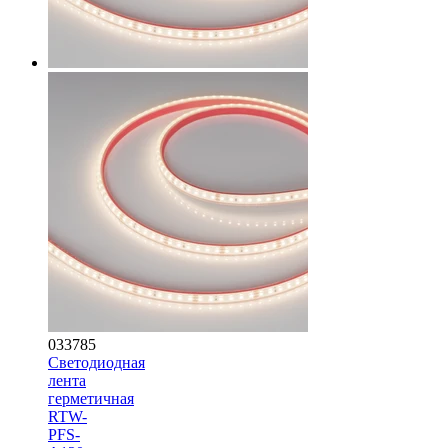
033785
Светодиодная
лента
герметичная
RTW-
PFS-