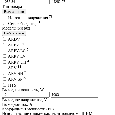
Тип товара
Выбрать все
78
Источник напряжения
1
Сетевой адаптер
Модельный ряд
Выбрать все
1
ARDV
14
ARPV
5
ARPV-LG
3
ARPV-LV
4
ARPV-UH
11
ARV
2
ARV-SN
27
ARV-SP
11
HTS
Выходная мощность, W
Выходное напряжение, V
Выходной ток, A
Коэффициент мощности (PF)
Использование с диммерами/контроллерами ШИМ