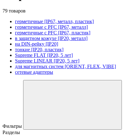
79 товаров
герметичные [IP67, металл, пластик]
герметичные с PFC [IP67, металл]
герметичные с PFC [IP67, пластик]
в защитном кожухе [IP20, металл]
на DIN-рейку [IP20]
тонкие [IP20, пластик]
Supreme FLAT [IP20, 5 лет]
Supreme LINEAR [IP20, 5 лет]
для магнитных систем [ORIENT, FLEX, VIBE]
сетевые адаптеры
Фильтры
Разделы