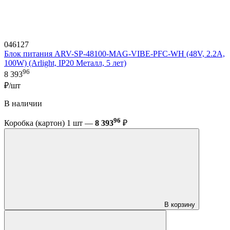
046127
Блок питания ARV-SP-48100-MAG-VIBE-PFC-WH (48V, 2.2A,
100W) (Arlight, IP20 Металл, 5 лет)
96
8 393
₽/шт
В наличии
96
Коробка (картон) 1 шт —
8 393
₽
В корзину