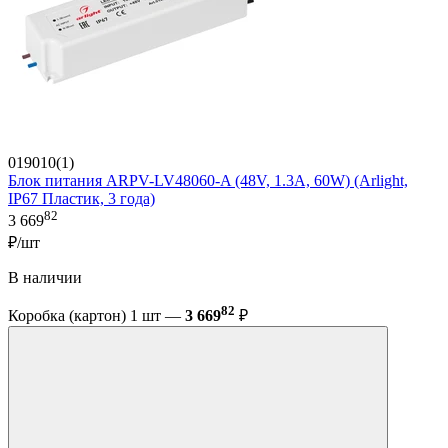
019010(1)
Блок питания ARPV-LV48060-A (48V, 1.3A, 60W) (Arlight,
IP67 Пластик, 3 года)
82
3 669
₽/шт
В наличии
82
Коробка (картон) 1 шт —
3 669
₽