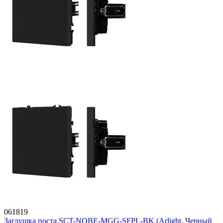
061819
Заглушка поста SCT-NOBE-MGG-SFPL-BK (Arlight, Черный