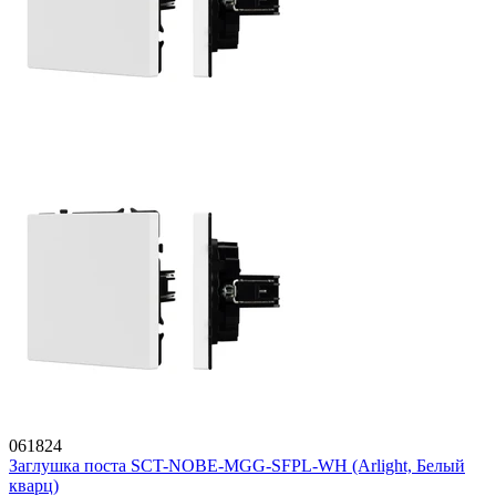
061824
Заглушка поста SCT-NOBE-MGG-SFPL-WH (Arlight, Белый
кварц)