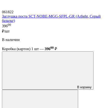
061822
Заглушка поста SCT-NOBE-MGG-SFPL-GR (Arlight, Серый
базальт)
00
396
₽/шт
В наличии
00
Коробка (картон) 1 шт —
396
₽
В корзину