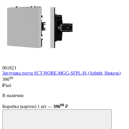
061823
Заглушка поста SCT-NOBE-MGG-SFPL-IS (Arlight, Никель)
00
396
₽/шт
В наличии
00
Коробка (картон) 1 шт —
396
₽