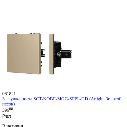
061821
Заглушка поста SCT-NOBE-MGG-SFPL-GD (Arlight, Золотой
песок)
00
396
₽/шт
В наличии