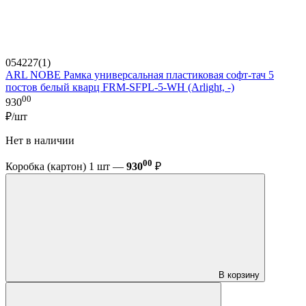
054227(1)
ARL NOBE Рамка универсальная пластиковая софт-тач 5
постов белый кварц FRM-SFPL-5-WH (Arlight, -)
00
930
₽/шт
Нет в наличии
00
Коробка (картон) 1 шт —
930
₽
В корзину