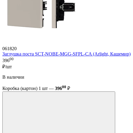
061820
Заглушка поста SCT-NOBE-MGG-SFPL-CA (Arlight, Кашемир)
00
396
₽/шт
В наличии
00
Коробка (картон) 1 шт —
396
₽