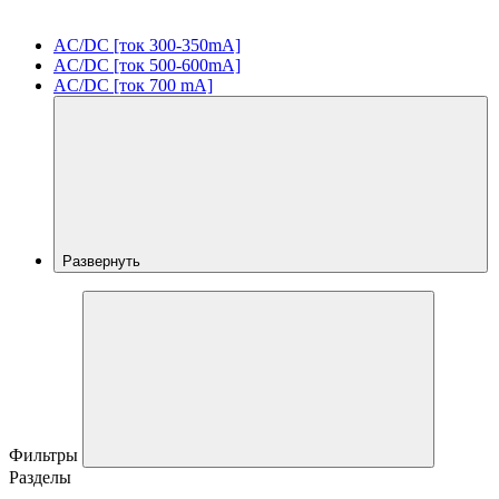
AC/DC [ток 300-350mA]
AC/DC [ток 500-600mA]
AC/DC [ток 700 mA]
Развернуть
Фильтры
Разделы