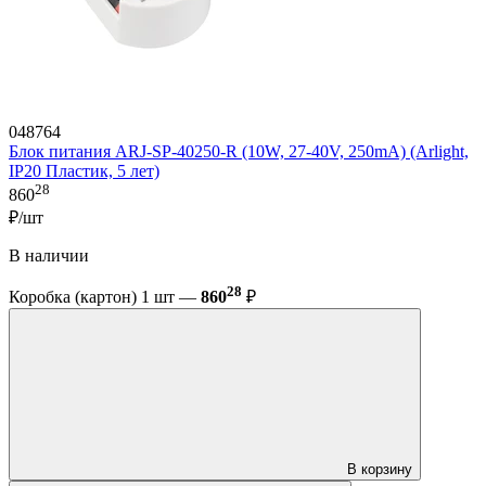
048764
Блок питания ARJ-SP-40250-R (10W, 27-40V, 250mA) (Arlight,
IP20 Пластик, 5 лет)
28
860
₽/шт
В наличии
28
Коробка (картон) 1 шт —
860
₽
В корзину