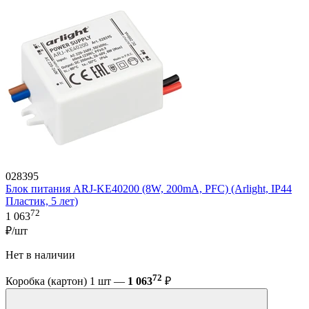
028395
Блок питания ARJ-KE40200 (8W, 200mA, PFC) (Arlight, IP44
Пластик, 5 лет)
72
1 063
₽/шт
Нет в наличии
72
Коробка (картон) 1 шт —
1 063
₽