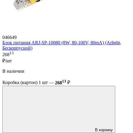
046649
Блок питания ARJ-SP-10080 (8W, 80-100V, 80mA) (Arlight,
Бескорпусной)
13
268
₽/шт
В наличии
13
Коробка (картон) 1 шт —
268
₽
В корзину