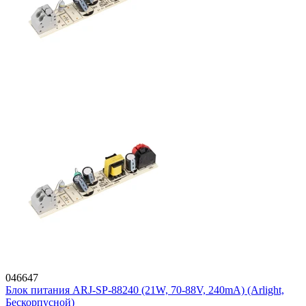
046647
Блок питания ARJ-SP-88240 (21W, 70-88V, 240mA) (Arlight,
Бескорпусной)