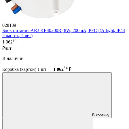
028189
Блок питания ARJ-KE40200R (8W, 200mA, PFC) (Arlight, IP44
Пластик, 5 лет)
34
1 062
₽/шт
В наличии
34
Коробка (картон) 1 шт —
1 062
₽
В корзину