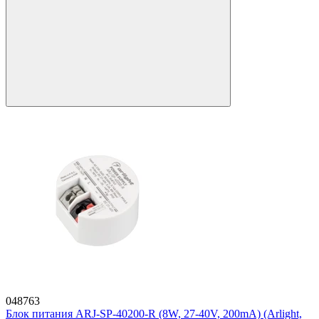
048763
Блок питания ARJ-SP-40200-R (8W, 27-40V, 200mA) (Arlight,