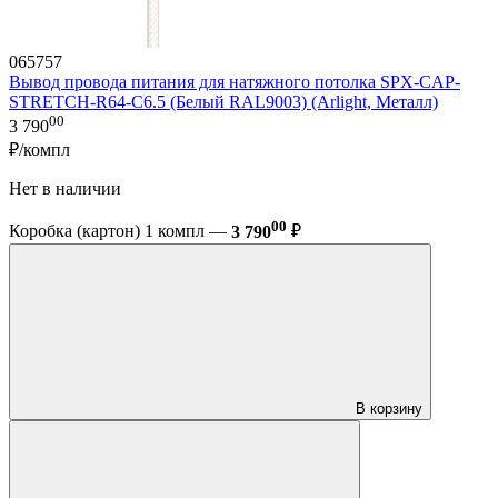
065757
Вывод провода питания для натяжного потолка SPX-CAP-
STRETCH-R64-C6.5 (Белый RAL9003) (Arlight, Металл)
00
3 790
₽/компл
Нет в наличии
00
Коробка (картон) 1 компл —
3 790
₽
В корзину