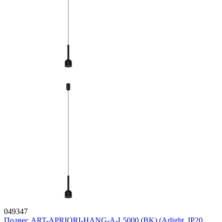
049347
Подвес ART-APRIORI-HANG-A-L5000 (BK) (Arlight, IP20