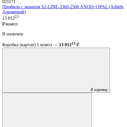
021171
Профиль с экраном S2-LINE-3360-2500 ANOD+OPAL (Arlight,
Алюминий)
23
13 012
₽/компл
В наличии
23
Коробка (картон) 1 компл —
13 012
₽
В корзину