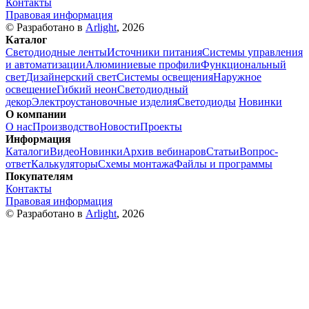
Контакты
Правовая информация
© Разработано в
Arlight
, 2026
Каталог
Светодиодные ленты
Источники питания
Системы управления
и автоматизации
Алюминиевые профили
Функциональный
свет
Дизайнерский свет
Системы освещения
Наружное
освещение
Гибкий неон
Светодиодный
декор
Электроустановочные изделия
Светодиоды
Новинки
О компании
О нас
Производство
Новости
Проекты
Информация
Каталоги
Видео
Новинки
Архив вебинаров
Статьи
Вопрос-
ответ
Калькуляторы
Схемы монтажа
Файлы и программы
Покупателям
Контакты
Правовая информация
© Разработано в
Arlight
, 2026