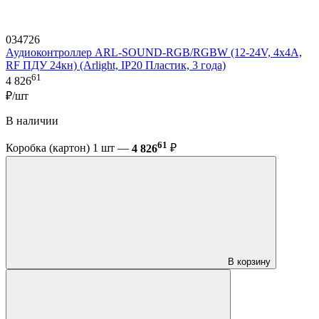
034726
Аудиоконтроллер ARL-SOUND-RGB/RGBW (12-24V, 4x4A,
RF ПДУ 24кн) (Arlight, IP20 Пластик, 3 года)
61
4 826
₽/шт
В наличии
61
Коробка (картон) 1 шт —
4 826
₽
В корзину