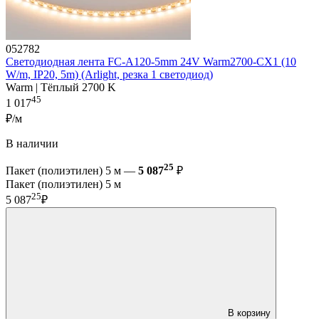
052782
Светодиодная лента FC-A120-5mm 24V Warm2700-CX1 (10
W/m, IP20, 5m) (Arlight, резка 1 светодиод)
Warm | Тёплый 2700 K
45
1 017
₽/м
В наличии
25
Пакет (полиэтилен) 5 м —
5 087
₽
Пакет (полиэтилен) 5 м
25
5 087
₽
В корзину