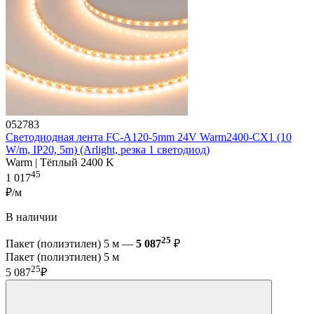
052783
Светодиодная лента FC-A120-5mm 24V Warm2400-CX1 (10
W/m, IP20, 5m) (Arlight, резка 1 светодиод)
Warm | Тёплый 2400 K
45
1 017
₽/м
В наличии
25
Пакет (полиэтилен) 5 м —
5 087
₽
Пакет (полиэтилен) 5 м
25
5 087
₽