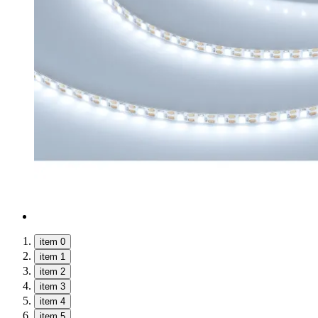
item 0
item 1
item 2
item 3
item 4
item 5