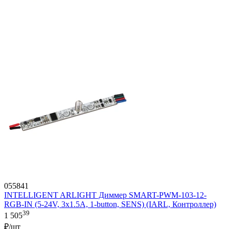
055841
INTELLIGENT ARLIGHT Диммер SMART-PWM-103-12-
RGB-IN (5-24V, 3x1.5A, 1-button, SENS) (IARL, Контроллер)
39
1 505
₽/шт