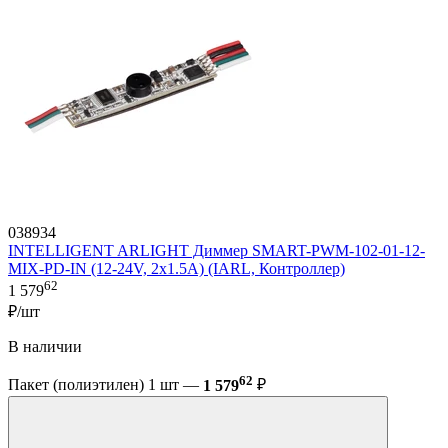
038934
INTELLIGENT ARLIGHT Диммер SMART-PWM-102-01-12-
MIX-PD-IN (12-24V, 2x1.5A) (IARL, Контроллер)
62
1 579
₽/шт
В наличии
62
Пакет (полиэтилен) 1 шт —
1 579
₽