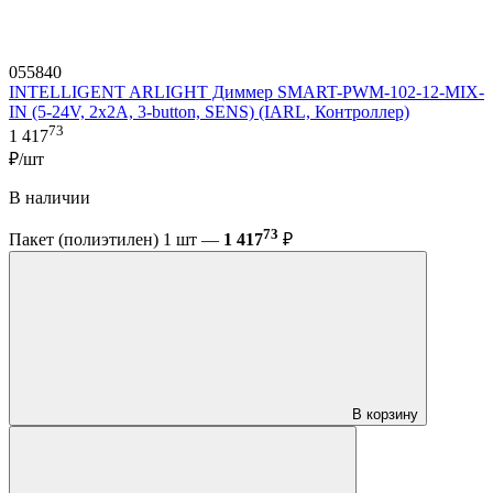
055840
INTELLIGENT ARLIGHT Диммер SMART-PWM-102-12-MIX-
IN (5-24V, 2x2A, 3-button, SENS) (IARL, Контроллер)
73
1 417
₽/шт
В наличии
73
Пакет (полиэтилен) 1 шт —
1 417
₽
В корзину