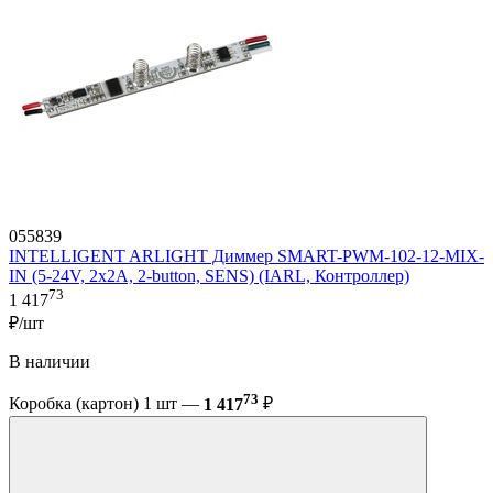
055839
INTELLIGENT ARLIGHT Диммер SMART-PWM-102-12-MIX-
IN (5-24V, 2x2A, 2-button, SENS) (IARL, Контроллер)
73
1 417
₽/шт
В наличии
73
Коробка (картон) 1 шт —
1 417
₽