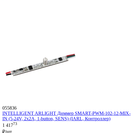
055836
INTELLIGENT ARLIGHT Диммер SMART-PWM-102-12-MIX-
IN (5-24V, 2x2A, 1-button, SENS) (IARL, Контроллер)
73
1 417
₽/шт