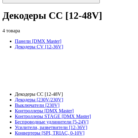
Декодеры CC [12-48V]
4 товара
Панели [DMX Master]
Декодеры CV [12-36V]
Декодеры CC [12-48V]
Декодеры [230V/230V]
Выключатели [230V]
Контроллеры [DMX Master]
Контроллеры STAGE [DMX Master]
Беспроводные удлинители [5-24V]
Усилители, разветвители [12-36V]
Конвертеры [SPI, TRIAC, 0-10V]