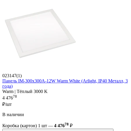
023147(1)
Панель IM-300x300A-12W Warm White (Arlight, IP40 Металл, 3
года)
Warm | Тёплый 3000 K
78
4 476
₽/шт
В наличии
78
Коробка (картон) 1 шт —
4 476
₽