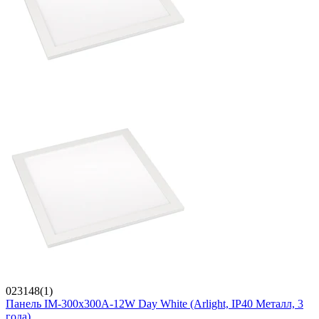
023148(1)
Панель IM-300x300A-12W Day White (Arlight, IP40 Металл, 3
года)