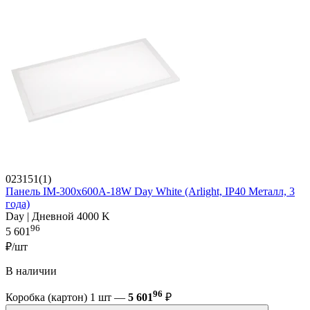
023151(1)
Панель IM-300x600A-18W Day White (Arlight, IP40 Металл, 3
года)
Day | Дневной 4000 K
96
5 601
₽/шт
В наличии
96
Коробка (картон) 1 шт —
5 601
₽