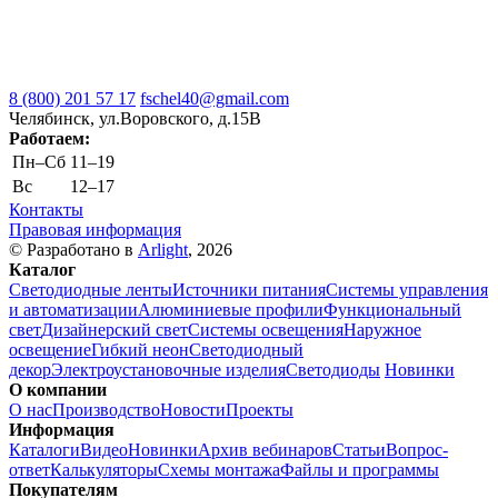
8 (800) 201 57 17
fschel40@gmail.com
Челябинск, ул.Воровского, д.15В
Работаем:
Пн–Cб
11–19
Вс
12–17
Контакты
Правовая информация
© Разработано в
Arlight
, 2026
Каталог
Светодиодные ленты
Источники питания
Системы управления
и автоматизации
Алюминиевые профили
Функциональный
свет
Дизайнерский свет
Системы освещения
Наружное
освещение
Гибкий неон
Светодиодный
декор
Электроустановочные изделия
Светодиоды
Новинки
О компании
О нас
Производство
Новости
Проекты
Информация
Каталоги
Видео
Новинки
Архив вебинаров
Статьи
Вопрос-
ответ
Калькуляторы
Схемы монтажа
Файлы и программы
Покупателям