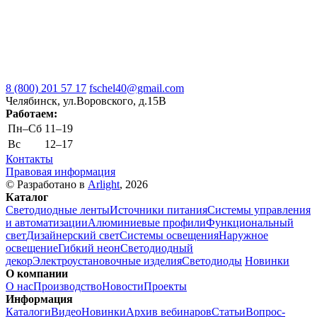
8 (800) 201 57 17
fschel40@gmail.com
Челябинск, ул.Воровского, д.15В
Работаем:
Пн–Cб
11–19
Вс
12–17
Контакты
Правовая информация
© Разработано в
Arlight
, 2026
Каталог
Светодиодные ленты
Источники питания
Системы управления
и автоматизации
Алюминиевые профили
Функциональный
свет
Дизайнерский свет
Системы освещения
Наружное
освещение
Гибкий неон
Светодиодный
декор
Электроустановочные изделия
Светодиоды
Новинки
О компании
О нас
Производство
Новости
Проекты
Информация
Каталоги
Видео
Новинки
Архив вебинаров
Статьи
Вопрос-