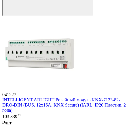
041227
INTELLIGENT ARLIGHT Релейный модуль KNX-7123-82-
DRO-DIN (BUS, 12x16A, KNX Secure) (IARL, IP20 Пластик, 2
года)
75
103 839
₽/шт