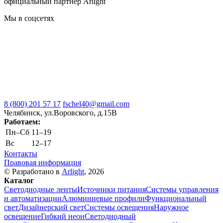
официальный партнер Arlight
Мы в соцсетях
8 (800) 201 57 17
fschel40@gmail.com
Челябинск, ул.Воровского, д.15В
Работаем:
Пн–Cб
11–19
Вс
12–17
Контакты
Правовая информация
© Разработано в
Arlight
, 2026
Каталог
Светодиодные ленты
Источники питания
Системы управления
и автоматизации
Алюминиевые профили
Функциональный
свет
Дизайнерский свет
Системы освещения
Наружное
освещение
Гибкий неон
Светодиодный