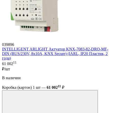
039896
INTELLIGENT ARLIGHT Актуатор KNX-7083-82-DRO-MF-
DIN (BUS/230V, 8x10А, KNX Secure) (IARL, IP20 Пластик, 2
года)
11
61 002
₽/шт
В наличии
11
Коробка (картон) 1 шт —
61 002
₽