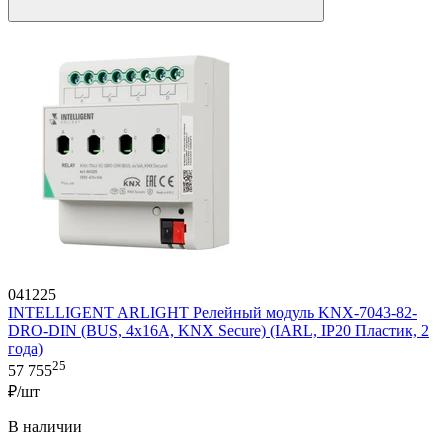
041225
INTELLIGENT ARLIGHT Релейный модуль KNX-7043-82-
DRO-DIN (BUS, 4x16А, KNX Secure) (IARL, IP20 Пластик, 2
года)
25
57 755
₽/шт
В наличии