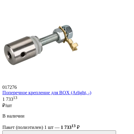
017276
Поперечное крепление для BOX (Arlight, -)
13
1 733
₽/шт
В наличии
13
Пакет (полиэтилен) 1 шт —
1 733
₽