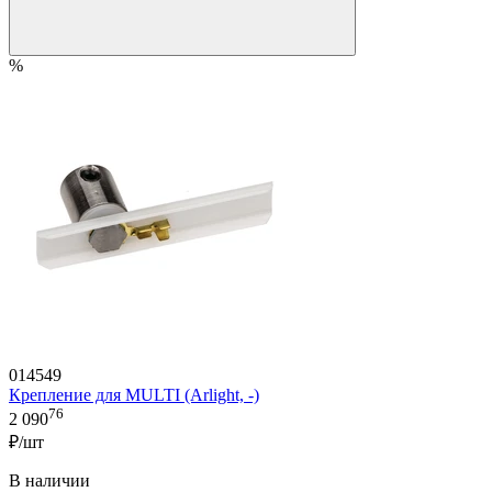
%
014549
Крепление для MULTI (Arlight, -)
76
2 090
₽/шт
В наличии