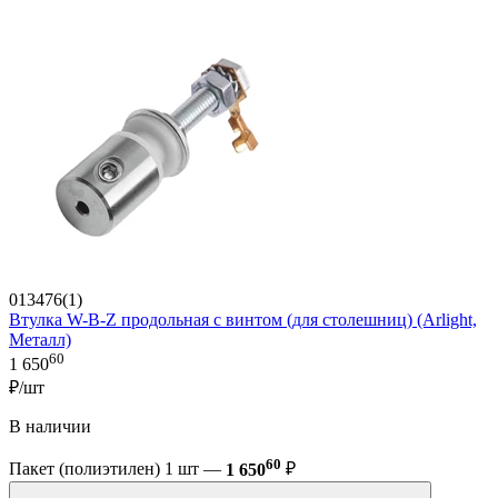
013476(1)
Втулка W-B-Z продольная с винтом (для столешниц) (Arlight,
Металл)
60
1 650
₽/шт
В наличии
60
Пакет (полиэтилен) 1 шт —
1 650
₽