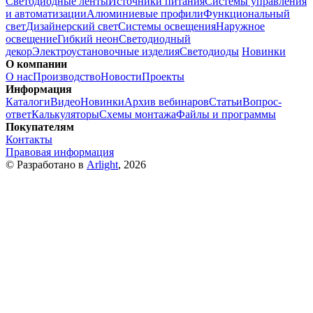
Светодиодные ленты
Источники питания
Системы управления
и автоматизации
Алюминиевые профили
Функциональный
свет
Дизайнерский свет
Системы освещения
Наружное
освещение
Гибкий неон
Светодиодный
декор
Электроустановочные изделия
Светодиоды
Новинки
О компании
О нас
Производство
Новости
Проекты
Информация
Каталоги
Видео
Новинки
Архив вебинаров
Статьи
Вопрос-
ответ
Калькуляторы
Схемы монтажа
Файлы и программы
Покупателям
Контакты
Правовая информация
© Разработано в
Arlight
, 2026