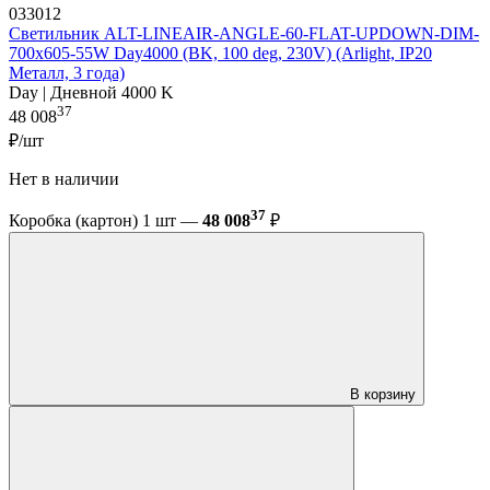
033012
Светильник ALT-LINEAIR-ANGLE-60-FLAT-UPDOWN-DIM-
700x605-55W Day4000 (BK, 100 deg, 230V) (Arlight, IP20
Металл, 3 года)
Day | Дневной 4000 K
37
48 008
₽/шт
Нет в наличии
37
Коробка (картон) 1 шт —
48 008
₽
В корзину