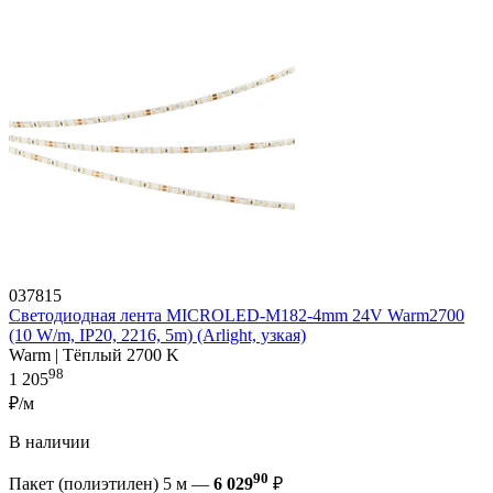
037815
Светодиодная лента MICROLED-M182-4mm 24V Warm2700
(10 W/m, IP20, 2216, 5m) (Arlight, узкая)
Warm | Тёплый 2700 K
98
1 205
₽/м
В наличии
90
Пакет (полиэтилен) 5 м —
6 029
₽