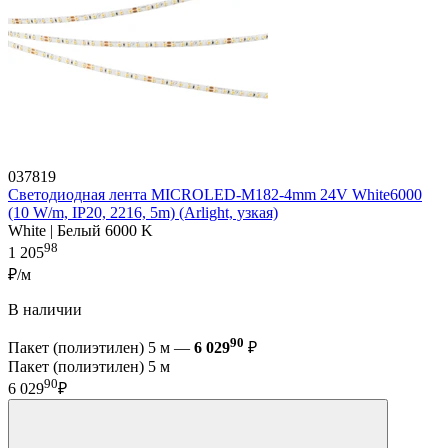
037819
Светодиодная лента MICROLED-M182-4mm 24V White6000
(10 W/m, IP20, 2216, 5m) (Arlight, узкая)
White | Белый 6000 K
98
1 205
₽/м
В наличии
90
Пакет (полиэтилен) 5 м —
6 029
₽
Пакет (полиэтилен) 5 м
90
6 029
₽