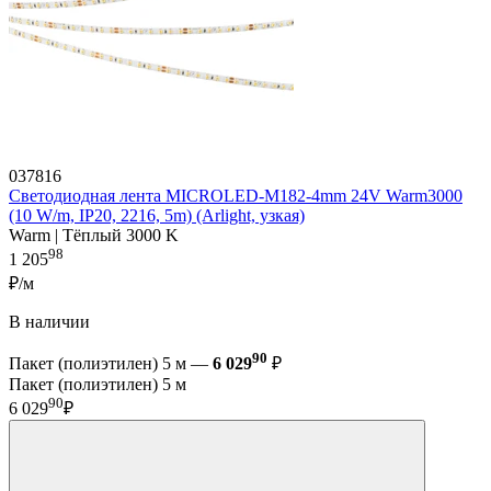
037816
Светодиодная лента MICROLED-M182-4mm 24V Warm3000
(10 W/m, IP20, 2216, 5m) (Arlight, узкая)
Warm | Тёплый 3000 K
98
1 205
₽/м
В наличии
90
Пакет (полиэтилен) 5 м —
6 029
₽
Пакет (полиэтилен) 5 м
90
6 029
₽