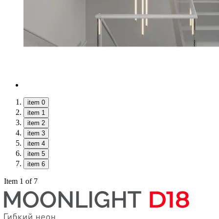
item 0
item 1
item 2
item 3
item 4
item 5
item 6
Item 1 of 7