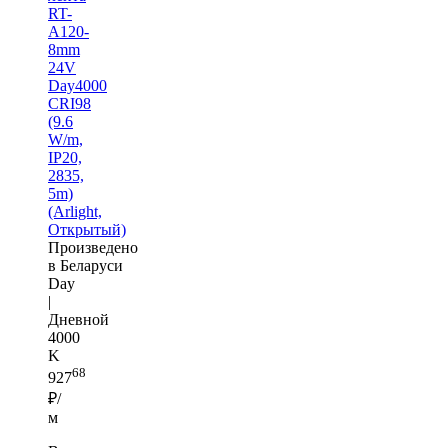
RT-
A120-
8mm
24V
Day4000
CRI98
(9.6
W/m,
IP20,
2835,
5m)
(Arlight,
Открытый)
Произведено
в Беларуси
Day
|
Дневной
4000
K
68
927
₽/
м