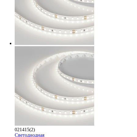
021415(2)
Светодиодная