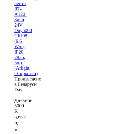
лента
RT-
A120-
8mm
24V
Day5000
CRI98
(9.6
W/m,
IP20,
2835,
5m)
(Arlight,
Открытый)
Произведено
в Беларуси
Day
|
Дневной
5000
K
68
927
₽/
м