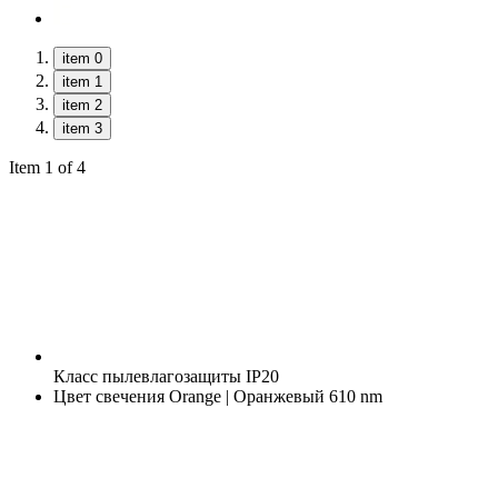
item 0
item 1
item 2
item 3
Item 1 of 4
Класс пылевлагозащиты
IP20
Цвет свечения
Orange | Оранжевый 610 nm