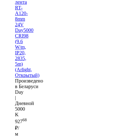
лента
RT-
A120-
8mm
24V
Day5000
CRI98
(9.6
W/m,
IP20,
2835,
5m)
(Arlight,
Открытый)
Произведено
в Беларуси
Day
|
Дневной
5000
K
68
927
₽/
м