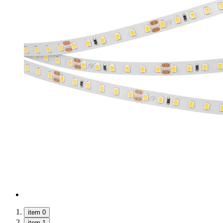
item 0
item 1