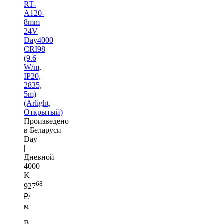
RT-
A120-
8mm
24V
Day4000
CRI98
(9.6
W/m,
IP20,
2835,
5m)
(Arlight,
Открытый)
Произведено
в Беларуси
Day
|
Дневной
4000
K
68
927
₽/
м
В