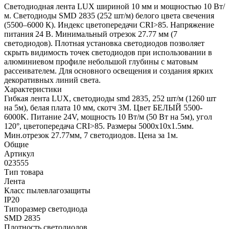
Светодиодная лента LUX шириной 10 мм и мощностью 10 Вт/
м. Светодиоды SMD 2835 (252 шт/м) белого цвета свечения
(5500–6000 К). Индекс цветопередачи CRI>85. Напряжение
питания 24 В. Минимальный отрезок 27.77 мм (7
светодиодов). Плотная установка светодиодов позволяет
скрыть видимость точек светодиодов при использовании в
алюминиевом профиле небольшой глубины с матовым
рассеивателем. Для основного освещения и создания ярких
декоративных линий света.
Характеристики
Гибкая лента LUX, светодиоды smd 2835, 252 шт/м (1260 шт
на 5м), белая плата 10 мм, скотч 3М. Цвет БЕЛЫЙ 5500-
6000K. Питание 24V, мощность 10 Вт/м (50 Вт на 5м), угол
120°, цветопередача CRI>85. Размеры 5000х10x1.5мм.
Мин.отрезок 27.77мм, 7 светодиодов. Цена за 1м.
Общие
Артикул
023555
Тип товара
Лента
Класс пылевлагозащиты
IP20
Типоразмер светодиода
SMD 2835
Плотность светодиодов