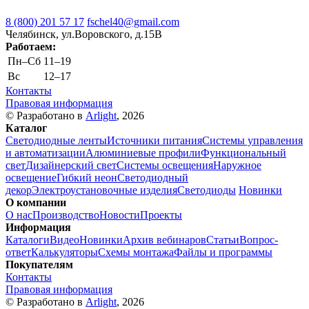
8 (800) 201 57 17
fschel40@gmail.com
Челябинск, ул.Воровского, д.15В
Работаем:
Пн–Cб
11–19
Вс
12–17
Контакты
Правовая информация
© Разработано в
Arlight
, 2026
Каталог
Светодиодные ленты
Источники питания
Системы управления
и автоматизации
Алюминиевые профили
Функциональный
свет
Дизайнерский свет
Системы освещения
Наружное
освещение
Гибкий неон
Светодиодный
декор
Электроустановочные изделия
Светодиоды
Новинки
О компании
О нас
Производство
Новости
Проекты
Информация
Каталоги
Видео
Новинки
Архив вебинаров
Статьи
Вопрос-
ответ
Калькуляторы
Схемы монтажа
Файлы и программы
Покупателям
Контакты
Правовая информация
© Разработано в
Arlight
, 2026