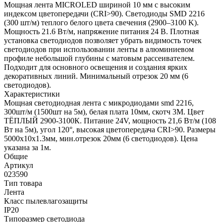
Мощная лента MICROLED шириной 10 мм с высоким
индексом цветопередачи (CRI>90). Светодиоды SMD 2216
(300 шт/м) теплого белого цвета свечения (2900–3100 K).
Мощность 21.6 Вт/м, напряжение питания 24 В. Плотная
установка светодиодов позволяет убрать видимость точек
светодиодов при использовании ленты в алюминиевом
профиле небольшой глубины с матовым рассеивателем.
Подходит для основного освещения и создания ярких
декоративных линий. Минимальный отрезок 20 мм (6
светодиодов).
Характеристики
Мощная светодиодная лента с микродиодами smd 2216,
300шт/м (1500шт на 5м), белая плата 10мм, скотч 3М. Цвет
ТЁПЛЫЙ 2900-3100К. Питание 24V, мощность 21,6 Вт/м (108
Вт на 5м), угол 120°, высокая цветопередача CRI>90. Размеры
5000x10х1.3мм, мин.отрезок 20мм (6 светодиодов). Цена
указана за 1м.
Общие
Артикул
023590
Тип товара
Лента
Класс пылевлагозащиты
IP20
Типоразмер светодиода