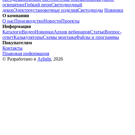
освещение
Гибкий неон
Светодиодный
декор
Электроустановочные изделия
Светодиоды
Новинки
О компании
О нас
Производство
Новости
Проекты
Информация
Каталоги
Видео
Новинки
Архив вебинаров
Статьи
Вопрос-
ответ
Калькуляторы
Схемы монтажа
Файлы и программы
Покупателям
Контакты
Правовая информация
© Разработано в
Arlight
, 2026