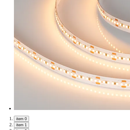
item 0
item 1