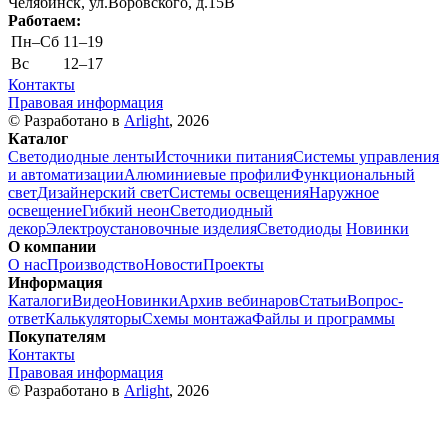
Челябинск, ул.Воровского, д.15В
Работаем:
Пн–Cб
11–19
Вс
12–17
Контакты
Правовая информация
© Разработано в
Arlight
, 2026
Каталог
Светодиодные ленты
Источники питания
Системы управления
и автоматизации
Алюминиевые профили
Функциональный
свет
Дизайнерский свет
Системы освещения
Наружное
освещение
Гибкий неон
Светодиодный
декор
Электроустановочные изделия
Светодиоды
Новинки
О компании
О нас
Производство
Новости
Проекты
Информация
Каталоги
Видео
Новинки
Архив вебинаров
Статьи
Вопрос-
ответ
Калькуляторы
Схемы монтажа
Файлы и программы
Покупателям
Контакты
Правовая информация
© Разработано в
Arlight
, 2026