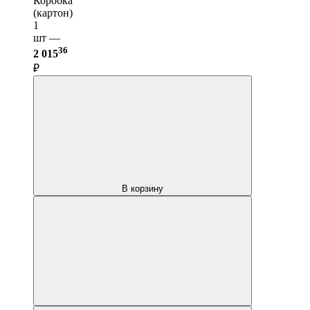
Коробка
(картон)
1
шт —
36
2 015
₽
В корзину