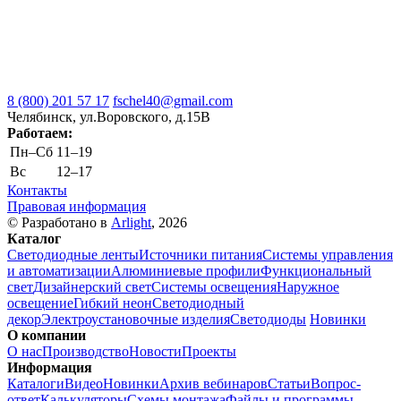
8 (800) 201 57 17
fschel40@gmail.com
Челябинск, ул.Воровского, д.15В
Работаем:
Пн–Cб
11–19
Вс
12–17
Контакты
Правовая информация
© Разработано в
Arlight
, 2026
Каталог
Светодиодные ленты
Источники питания
Системы управления
и автоматизации
Алюминиевые профили
Функциональный
свет
Дизайнерский свет
Системы освещения
Наружное
освещение
Гибкий неон
Светодиодный
декор
Электроустановочные изделия
Светодиоды
Новинки
О компании
О нас
Производство
Новости
Проекты
Информация
Каталоги
Видео
Новинки
Архив вебинаров
Статьи
Вопрос-
ответ
Калькуляторы
Схемы монтажа
Файлы и программы