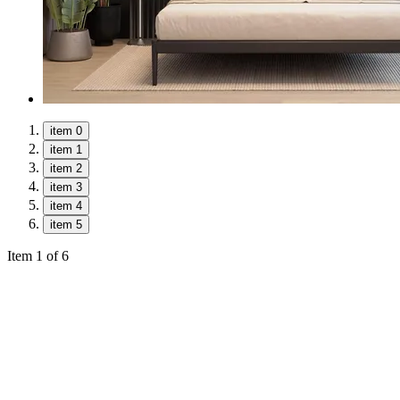
item 0
item 1
item 2
item 3
item 4
item 5
Item 1 of 6