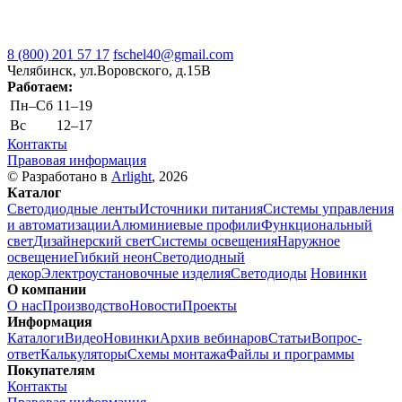
8 (800) 201 57 17
fschel40@gmail.com
Челябинск, ул.Воровского, д.15В
Работаем:
Пн–Cб
11–19
Вс
12–17
Контакты
Правовая информация
© Разработано в
Arlight
, 2026
Каталог
Светодиодные ленты
Источники питания
Системы управления
и автоматизации
Алюминиевые профили
Функциональный
свет
Дизайнерский свет
Системы освещения
Наружное
освещение
Гибкий неон
Светодиодный
декор
Электроустановочные изделия
Светодиоды
Новинки
О компании
О нас
Производство
Новости
Проекты
Информация
Каталоги
Видео
Новинки
Архив вебинаров
Статьи
Вопрос-
ответ
Калькуляторы
Схемы монтажа
Файлы и программы
Покупателям
Контакты