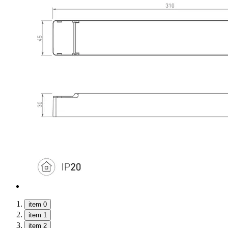
item 0
item 1
item 2