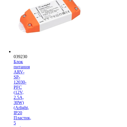
039230
Блок
питания
ARV-
SP-
12030-
PFC
(12V,
2.5A,
30W)
(Arlight,
IP20
Пластик,
5