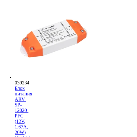
039234
Блок
питания
ARV-
SP-
12020-
PFC
(12V,
1.67A,
20W)