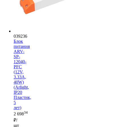
039236
Блок
питания
ARV-
SP-
12040-
PFC
(12V,
3.33A,
40W)
(Arlight,
IP20
Пластик,
5
лет)
34
2 698
₽/
шт