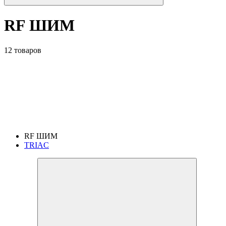
RF ШИМ
12 товаров
RF ШИМ
TRIAC