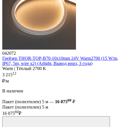
042072
Грейзер THOR-TOP-B70-10x10mm 24V Warm2700 (15 W/m,
IP67, 5m, wire x2) (Arlight, Вывод вниз, 3 года)
Warm | Тёплый 2700 K
12
3 215
₽/м
В наличии
60
Пакет (полиэтилен) 5 м —
16 075
₽
Пакет (полиэтилен) 5 м
60
16 075
₽