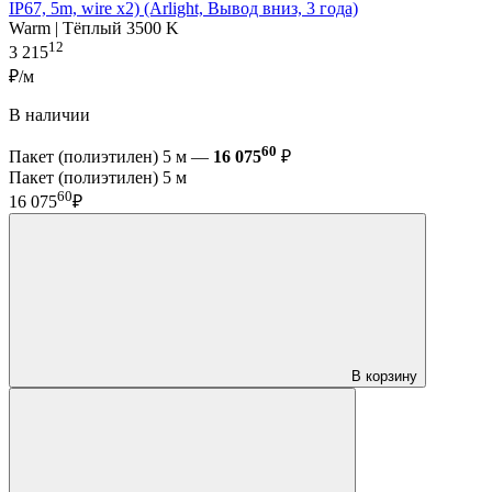
IP67, 5m, wire x2) (Arlight, Вывод вниз, 3 года)
Warm | Тёплый 3500 K
12
3 215
₽/м
В наличии
60
Пакет (полиэтилен) 5 м —
16 075
₽
Пакет (полиэтилен) 5 м
60
16 075
₽
В корзину