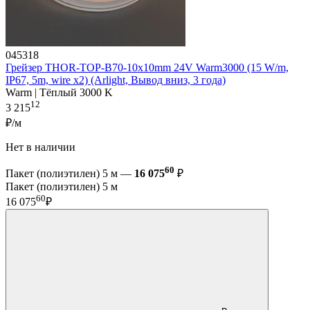
045318
Грейзер THOR-TOP-B70-10x10mm 24V Warm3000 (15 W/m,
IP67, 5m, wire x2) (Arlight, Вывод вниз, 3 года)
Warm | Тёплый 3000 K
12
3 215
₽/м
Нет в наличии
60
Пакет (полиэтилен) 5 м —
16 075
₽
Пакет (полиэтилен) 5 м
60
16 075
₽