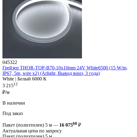
045322
Грейзер THOR-TOP-B70-10x10mm 24V White6500 (15 W/m,
IP67, 5m, wire x2) (Arlight, Вывод вниз, 3 года)
White | Белый 6000 K
12
3 215
₽/м
В наличии
Под заказ
60
Пакет (полиэтилен) 5 м —
16 075
₽
Актуальная цена по запросу
Пакет (полиэтилен) 5 м