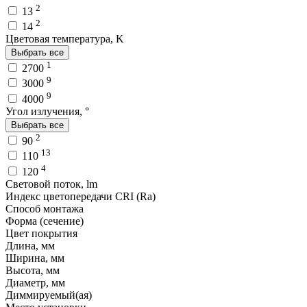
2
13
2
14
Цветовая температура, K
Выбрать все
1
2700
9
3000
9
4000
Угол излучения, °
Выбрать все
2
90
13
110
4
120
Световой поток, lm
Индекс цветопередачи CRI (Ra)
Способ монтажа
Форма (сечение)
Цвет покрытия
Длина, мм
Ширина, мм
Высота, мм
Диаметр, мм
Диммируемый(ая)