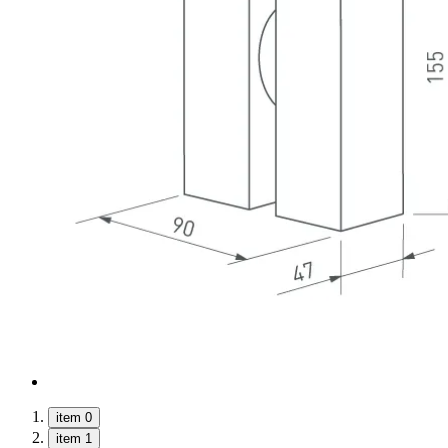
item 0
item 1