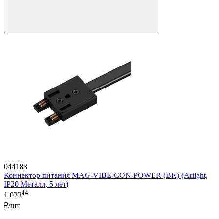
044183
Коннектор питания MAG-VIBE-CON-POWER (BK) (Arlight,
IP20 Металл, 5 лет)
44
1 023
₽/шт