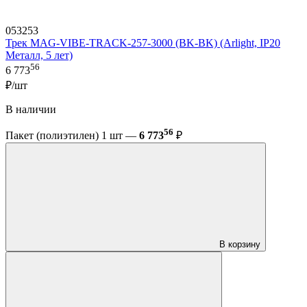
053253
Трек MAG-VIBE-TRACK-257-3000 (BK-BK) (Arlight, IP20
Металл, 5 лет)
56
6 773
₽/шт
В наличии
56
Пакет (полиэтилен) 1 шт —
6 773
₽
В корзину