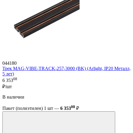
044180
Трек MAG-VIBE-TRACK-257-3000 (BK) (Arlight, IP20 Металл,
5 лет)
08
6 353
₽/шт
В наличии
08
Пакет (полиэтилен) 1 шт —
6 353
₽