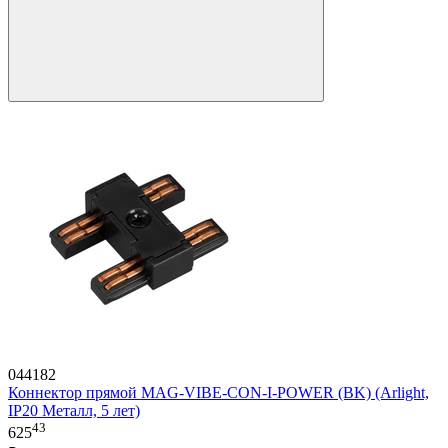
044182
Коннектор прямой MAG-VIBE-CON-I-POWER (BK) (Arlight,
IP20 Металл, 5 лет)
43
625