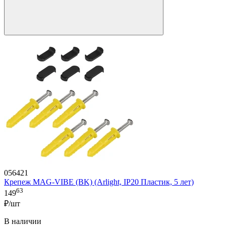
056421
Крепеж MAG-VIBE (BK) (Arlight, IP20 Пластик, 5 лет)
63
149
₽/шт
В наличии